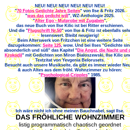
NEU! NEU! NEU! NEU! NEU! NEU!
"
70 Fotos Gedichte Jahre Seiten
" von Ilse & Fritz 2026.
"
was das gedicht will
", WZ-Anthologie 2025.
"
Alter Ego - Mutprobe mit Zugaben
",
das neue Buch von Ilse Kilic ist bei Ritter erschienen.
Und die "
Flugschrift Nr.50
" von Ilse & Fritz ist ebenfalls seh
lesenswert. Bleibt neugierig!
Beim Alterswerk von Fritzchen ist eine weitere Seite
dazugekommen:
Seite 125
, wow. Und bei Ilses "Gedichte si
absonderlich und süß" das Kapitel "
Die Angst, die Nacht und 
Krokodil
" mit Gedichten von Miron Bialoszewski, Ilse Kilic un
Textzitat von Yevgenia Belorusets.
Besucht auch unsere Musikseite, da gibt es immer wieder Ne
& auch Altes aus dem fröhl. Wohnzimmer zu hören:
"
Psychological-Cripples
" 1985.
Ich wäre nicht ich ohne meinen Bauchnabel, sagt Ilse.
DAS FRÖHLICHE WOHNZIMMER
listig programmatisch chaotisch geordnet