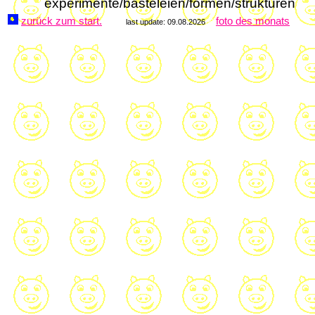
experimente/basteleien/formen/strukturen
zurück zum start.
foto des monats
last update: 09.08.2026
00