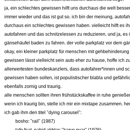
ja, ein schlechtes gewissen hilft uns durchaus die welt besse
immer wieder und das ist gut so. ich bin der meinung, autofa
durchaus ein schlechtes gewissen haben. vielleicht hilft es 
autofahren und das schnitzelessen zu reduzieren. und ja, es 
gänsehäufel baden zu fahren. der volle parkplatz vor dem gä
okay, ein kleiner parkplatz für menschen mit gehbehinderun
gewissen lässt vielleicht sein auto eher zu hause, hoffe ich
allerwertesten bundeskanzlers, dass autofahrer*innen und sc
gewissen haben sollen, ist populistischer blabla und gefährl
ebenfalls zornig und traurig.
alle menschen sollten ihren frühstückskaffee in ruhe genieß
wenn ich traurig bin, stelle ich mir ein mixtape zusammen. he
ich gab ihm den titel "dying carousel":
close
bosho: "rail" (1987)
close
tafo feat. nahid akhtar: "karye pyar" (1976)