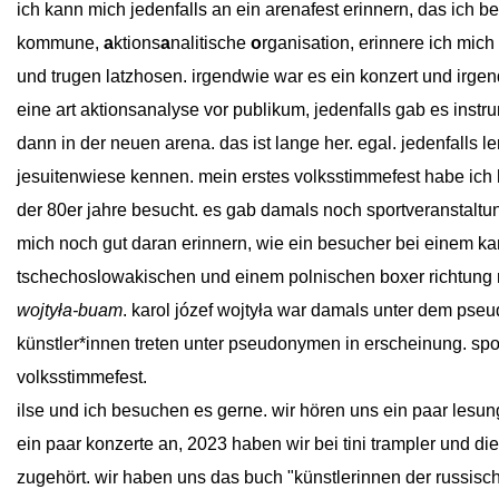
ich kann mich jedenfalls an ein arenafest erinnern, das ich b
kommune,
a
ktions
a
nalitische
o
rganisation, erinnere ich mich 
und trugen latzhosen. irgendwie war es ein konzert und irgen
eine art aktionsanalyse vor publikum, jedenfalls gab es inst
dann in der neuen arena. das ist lange her. egal. jedenfalls l
jesuitenwiese kennen. mein erstes volksstimmefest habe ich h
der 80er jahre besucht. es gab damals noch sportveranstaltun
mich noch gut daran erinnern, wie ein besucher bei einem 
tschechoslowakischen und einem polnischen boxer richtung r
wojtyła-buam
. karol józef wojtyła war damals unter dem pseud
künstler*innen treten unter pseudonymen in erscheinung. spo
volksstimmefest.
ilse und ich besuchen es gerne. wir hören uns ein paar lesun
ein paar konzerte an, 2023 haben wir bei tini trampler und 
zugehört. wir haben uns das buch "künstlerinnen der russis