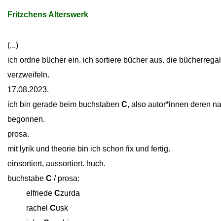
Fritzchens Alterswerk
(...)
ich ordne bücher ein. ich sortiere bücher aus. die bücherregale
verzweifeln.
17.08.2023.
ich bin gerade beim buchstaben
C
, also autor*innen deren 
begonnen.
prosa.
mit lyrik und theorie bin ich schon fix und fertig.
einsortiert, aussortiert. huch.
buchstabe
C
/ prosa:
close
elfriede
C
zurda
close
rachel
C
usk