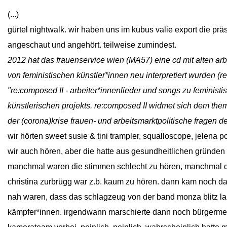
(...)
gürtel nightwalk. wir haben uns im kubus valie export die prä
angeschaut und angehört. teilweise zumindest.
2012 hat das frauenservice wien (MA57) eine cd mit alten ar
von feministischen künstler*innen neu interpretiert wurden (r
"re:composed II - arbeiter*in­nenlieder und songs zu feminist
künstlerischen projekts. re:composed II widmet sich dem them
der (corona)krise frauen- und arbeitsmarktpolitische fragen d
wir hörten sweet susie & tini trampler, squalloscope, jelena p
wir auch hören, aber die hatte aus gesundheitlichen gründen 
manchmal waren die stimmen schlecht zu hören, manchmal di
christina zurbrügg war z.b. kaum zu hören. dann kam noch d
nah waren, dass das schlagzeug von der band monza blitz lau
kämpfer*innen. irgendwann marschierte dann noch bürgermei