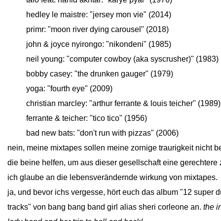
close
hedley le maistre: "jersey mon vie" (2014)
close
primr: "moon river dying carousel" (2018)
close
john & joyce nyirongo: "nikondeni" (1985)
close
neil young: "computer cowboy (aka syscrusher)" (1983)
close
bobby casey: "the drunken gauger" (1979)
close
yoga: "fourth eye" (2009)
close
christian marcley: "arthur ferrante & louis teicher" (1989)
close
ferrante & teicher: "tico tico" (1956)
close
bad new bats: "don't run with pizzas" (2006)
nein, meine mixtapes sollen meine zornige traurigkeit nicht 
die beine helfen, um aus dieser gesellschaft eine gerechtere
ich glaube an die lebensverändernde wirkung von mixtapes.
ja, und bevor ichs vergesse, hört euch das album "12 super dup
tracks" von bang bang band girl alias sheri corleone an.
the i