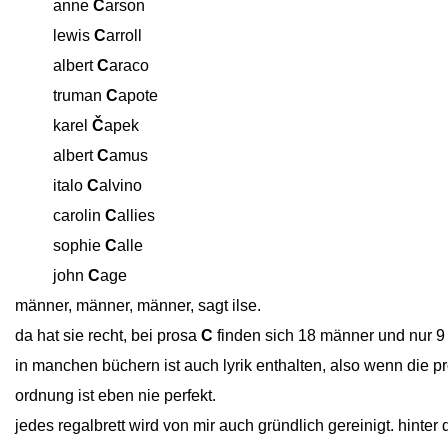
close
anne
C
arson
close
lewis
C
arroll
close
albert
C
araco
close
truman
C
apote
close
karel
Č
apek
close
albert
C
amus
close
italo
C
alvino
close
carolin
C
allies
close
sophie
C
alle
close
john
C
age
männer, männer, männer, sagt ilse.
da hat sie recht, bei prosa
C
finden sich 18 männer und nur 9
in manchen büchern ist auch lyrik enthalten, also wenn die p
ordnung ist eben nie perfekt.
jedes regalbrett wird von mir auch gründlich gereinigt. hint