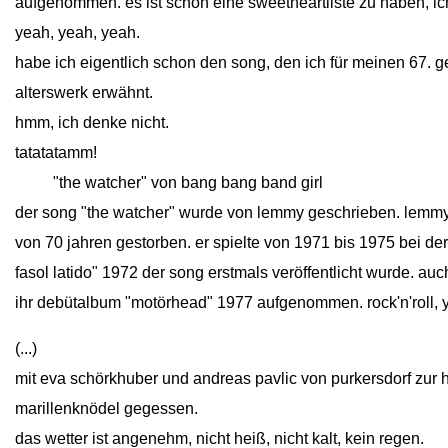
aufgenommen. es ist schön eine sweetheartliste zu haben, ich
yeah, yeah, yeah.
habe ich eigentlich schon den song, den ich für meinen 67. 
alterswerk erwähnt.
hmm, ich denke nicht.
tatatatamm!
close
"the watcher" von bang bang band girl
der song "the watcher" wurde von lemmy geschrieben. lemmy ali
von 70 jahren gestorben. er spielte von 1971 bis 1975 bei d
fasol latido" 1972 der song erstmals veröffentlicht wurde. a
ihr debütalbum "motörhead" 1977 aufgenommen. rock'n'roll, 
(...)
mit eva schörkhuber und andreas pavlic von purkersdorf zur
marillenknödel gegessen.
das wetter ist angenehm, nicht heiß, nicht kalt, kein regen.