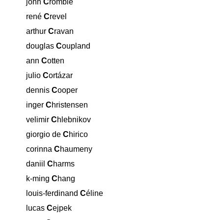
close
john
C
rombie
close
rené
C
revel
close
arthur
C
ravan
close
douglas
C
oupland
close
ann
C
otten
close
julio
C
ortázar
close
dennis
C
ooper
close
inger
C
hristensen
close
velimir
C
hlebnikov
close
giorgio de
C
hirico
close
corinna
C
haumeny
close
daniil
C
harms
close
k-ming
C
hang
close
louis-ferdinand
C
éline
close
lucas
C
ejpek