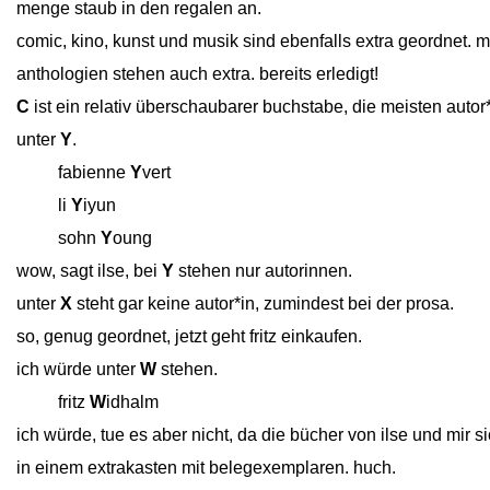
menge staub in den regalen an.
comic, kino, kunst und musik sind ebenfalls extra geordnet. m
anthologien stehen auch extra. bereits erledigt!
C
ist ein relativ überschaubarer buchstabe, die meisten auto
unter
Y
.
close
fabienne
Y
vert
close
li
Y
iyun
close
sohn
Y
oung
wow, sagt ilse, bei
Y
stehen nur autorinnen.
unter
X
steht gar keine autor*in, zumindest bei der prosa.
so, genug geordnet, jetzt geht fritz einkaufen.
ich würde unter
W
stehen.
close
fritz
W
idhalm
ich würde, tue es aber nicht, da die bücher von ilse und mir 
in einem extrakasten mit belegexemplaren. huch.