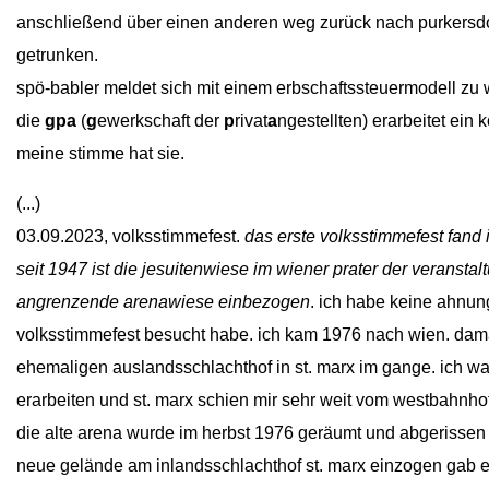
anschließend über einen anderen weg zurück nach purkersdo
getrunken.
spö-babler meldet sich mit einem erbschaftssteuermodell zu w
die
gpa
(
g
ewerkschaft der
p
rivat
a
ngestellten) erarbeitet ein k
meine stimme hat sie.
(...)
03.09.2023, volksstimmefest.
das erste volksstimmefest fand i
seit 1947 ist die jesuitenwiese im wiener prater der veransta
angrenzende arenawiese einbezogen
. ich habe keine ahnun
volksstimmefest besucht habe. ich kam 1976 nach wien. dam
ehemaligen auslandsschlachthof in st. marx im gange. ich war
erarbeiten und st. marx schien mir sehr weit vom westbahnhof
die alte arena wurde im herbst 1976 geräumt und abgerissen
neue gelände am inlandsschlachthof st. marx einzogen gab e