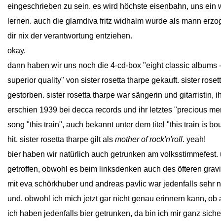
eingeschrieben zu sein. es wird höchste eisenbahn, uns ein 
lernen. auch die glamdiva fritz widhalm wurde als mann erzog
dir nix der verantwortung entziehen.
okay.
dann haben wir uns noch die 4-cd-box "eight classic albums -
superior quality" von sister rosetta tharpe gekauft. sister rose
gestorben. sister rosetta tharpe war sängerin und gitarristin,
erschien 1939 bei decca records und ihr letztes "precious m
song "this train", auch bekannt unter dem titel "this train is bo
hit. sister rosetta tharpe gilt als
mother of rock'n'roll
. yeah!
bier haben wir natürlich auch getrunken am volksstimmefest
getroffen, obwohl es beim linksdenken auch des öfteren gravi
mit eva schörkhuber und andreas pavlic war jedenfalls sehr ne
und. obwohl ich mich jetzt gar nicht genau erinnern kann, ob 
ich haben jedenfalls bier getrunken, da bin ich mir ganz siche