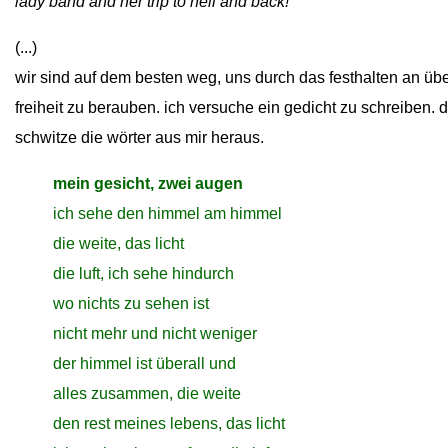
lady band and her trip to hell and back!
(...)
wir sind auf dem besten weg, uns durch das festhalten an übe
freiheit zu berauben. ich versuche ein gedicht zu schreiben. 
schwitze die wörter aus mir heraus.
close
mein gesicht, zwei augen
close
ich sehe den himmel am himmel
close
die weite, das licht
close
die luft, ich sehe hindurch
close
wo nichts zu sehen ist
close
nicht mehr und nicht weniger
close
der himmel ist überall und
close
alles zusammen, die weite
close
den rest meines lebens, das licht