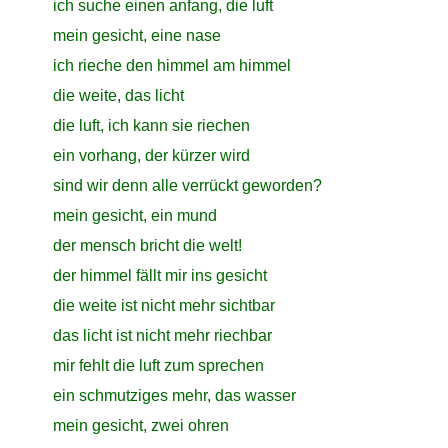
close
ich suche einen anfang, die luft
close
mein gesicht, eine nase
close
ich rieche den himmel am himmel
close
die weite, das licht
close
die luft, ich kann sie riechen
close
ein vorhang, der kürzer wird
close
sind wir denn alle verrückt geworden?
close
mein gesicht, ein mund
close
der mensch bricht die welt!
close
der himmel fällt mir ins gesicht
close
die weite ist nicht mehr sichtbar
close
das licht ist nicht mehr riechbar
close
mir fehlt die luft zum sprechen
close
ein schmutziges mehr, das wasser
close
mein gesicht, zwei ohren