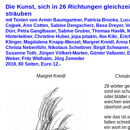
Die Kunst, sich in 26 Richtungen gleichzei
sträuben
mit Texten von Armin Baumgartner, Patricia Brooks, Luc
Cejpek, Ann Cotten, Sabine Dengscherz, Bess Dreyer, V
Dürr, Petra Ganglbauer, Sabine Gruber, Thomas Havlik, 
Hinterleitner, Christine Huber, jopa jotakin, Ilse Kilic, Eric
Klinger, Magdalena Knapp-Menzel, Margret Kreidl, Anna 
Christa Nebenführ, Nikolaus Scheibner, Birgit Schwaner,
Susanne Toth, Jürgen Völkert-Marten, Günter Vallaster, 
Weber, Fritz Widhalm, Jörg Zemmler
2018, 80 Seiten, Euro 12,-
Margret Kreidl
Chris
Christ
26 wörter ge
sind ein scha
oder blätter
weichen wer
überhört und
wie das ist a
falten schre
ein wort im 