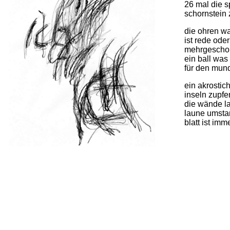
26 mal die s
schornstein
die ohren wa
ist rede ode
mehrgeschoß
ein ball was
für den mund
ein akrostic
inseln zupfe
die wände l
laune umsta
blatt ist im