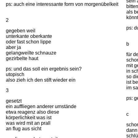
sein 
ps: auch eine interessante form von morgenübelkeit
bitte
als b
könnt
2
ps: d
gegeben weil
unterkante oberkante
oder fast schon lippe
b
aber ja
gelangweilte schnauze
für d
gezirbelte haut
schon
mit g
ps: und das soll ein ergebnis sein?
in sc
utopisch
so di
also zieh ich den stift wieder ein
ist b
im sa
3
ps: g
gesetzt
ein auffliegen anderer umstände
etwa reagenz also diese
c
körperlichkeit was ist
was wird mit an prall
schon
an flug aus sicht
dann 
schlü