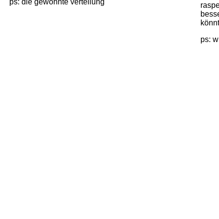
ps: die gewohnte verteilung
raspe
besse
könnt
ps: w