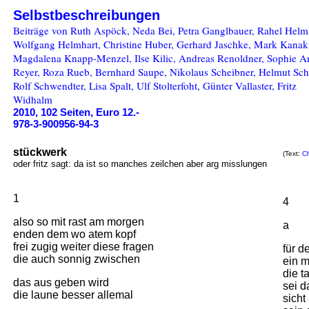
Selbstbeschreibungen
Beiträge von Ruth Aspöck, Neda Bei, Petra Ganglbauer, Rahel Helm
Wolfgang Helmhart, Christine Huber, Gerhard Jaschke, Mark Kanak
Magdalena Knapp-Menzel, Ilse Kilic, Andreas Renoldner, Sophie A
Reyer, Roza Rueb, Bernhard Saupe, Nikolaus Scheibner, Helmut Sch
Rolf Schwendter, Lisa Spalt, Ulf Stolterfoht, Günter Vallaster, Fritz
Widhalm
2010, 102 Seiten, Euro 12.-
978-3-900956-94-3
stückwerk
(Text:
Ch
oder fritz sagt: da ist so manches zeilchen aber arg misslungen
1
4
also so mit rast am morgen
a
enden dem wo atem kopf
frei zugig weiter diese fragen
für d
die auch sonnig zwischen
ein m
die t
das aus geben wird
sei d
die laune besser allemal
sicht