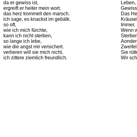
da er gewiss ist,
Leben, 
ergreift er heiter mein wort.
Gewiss
das herz trommelt den marsch.
Das Her
ich sage, es knackst im gebälk.
Kräusel
so oft,
Immer,
wie ich mich fürchte,
Wenn wi
kann ich nicht sterben,
Sterben
so lange ich lebe,
Aonder
wie die angst mir versichert.
Zweifel
verlieren will sie mich nicht,
Sie rütt
ich zittere ziemlich freundlich.
Wir sch