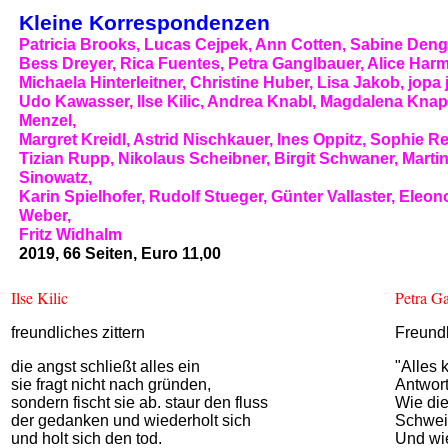
Kleine Korrespondenzen
Patricia Brooks, Lucas Cejpek, Ann Cotten, Sabine Deng
Bess Dreyer, Rica Fuentes, Petra Ganglbauer, Alice Harm
Michaela Hinterleitner, Christine Huber, Lisa Jakob, jopa 
Udo Kawasser, Ilse Kilic, Andrea Knabl, Magdalena Knap
Menzel,
Margret Kreidl, Astrid Nischkauer, Ines Oppitz, Sophie Re
Tizian Rupp, Nikolaus Scheibner, Birgit Schwaner, Marti
Sinowatz,
Karin Spielhofer, Rudolf Stueger, Günter Vallaster, Eleon
Weber,
Fritz Widhalm
2019, 66 Seiten, Euro 11,00
Ilse Kilic
Petra G
freundliches zittern
Freundl
die angst schließt alles ein
"Alles 
sie fragt nicht nach gründen,
Antwort
sondern fischt sie ab. staur den fluss
Wie die
der gedanken und wiederholt sich
Schwei
und holt sich den tod.
Und wi