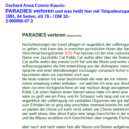
Gerhard Anna Concic-Kaucic:
PARADIES verloren
und was heißt hier mit Telqueleurop
1991, 64 Seiten, öS 70.- / DM 10.-
3-900956-07-3
PARADIES verloren
(leseprobe)
höchstleistungen der kunst pflegen im augenblick der vollbring
zu gehen; man kann das in manchen jazzstücken hören das hä
Verschmachtungskünste
SOS
Fan tasmen ich bin eine curiosit
Name von Jazzkiddis Cat Kidds Cat wußte alles über die Stati
Cat wußte wohin das meiste Licht fiel und die Worte und wohin 
auffassungsweise die ihre entwicklung aus der diskrepanz zwisc
sprache und einer ebendeswegen sozusagen vorsprach lichen s
faszinieren denn sie zeichnete mich aus
die leute redeten mit einer bestimmtheit der rede die mir inferi
meine erwartung selten entladen - mit welcher ich eine aus dru
eben nur eine hochgestochene art war reizlose dinge anzugehen in
Kidds Cat einen Namen einen Namen wieso habe ich denn eine K
wäre so groß wie ein Pony und ihr Schwanz sehr lang und sie m
augenblick der vollbringung mit veritablen Orgasmen wie gut da
zum Erfinden bin er ging weg unsichtbar niemand konnte ihn 
so pardon die chimie ich kann nicht sehen wie Chimie weiterk
wer weiß etwas über diese Katze eine lange Geschichte in der e
und die Mäuse erzählten sich Geschichten über singende Füch
aber nach und nach waren fast alle Nüsse und Beeren aufgeknab