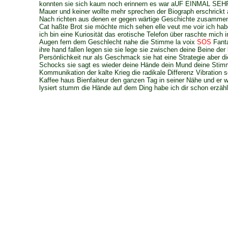
konnten sie sich kaum noch erinnern es war aUF EINMAL SEHR
Mauer und keiner wollte mehr sprechen der Biograph erschrickt 
Nach richten aus denen er gegen wärtige Geschichte zusamme
Cat haßte Brot sie möchte mich sehen elle veut me voir ich ha
ich bin eine Kuriosität das erotische Telefon über raschte mich i
Augen fern dem Geschlecht nahe die Stimme la voix
SOS
Fanta
ihre hand fallen legen sie sie lege sie zwischen deine Beine der
Persönlichkeit nur als Geschmack sie hat eine Strategie aber die
Schocks sie sagt es wieder deine Hände dein Mund deine Stimm
Kommunikation der kalte Krieg die radikale Differenz Vibration
Kaffee haus Bienfaiteur den ganzen Tag in seiner Nähe und er 
lysiert stumm die Hände auf dem Ding habe ich dir schon erzähl