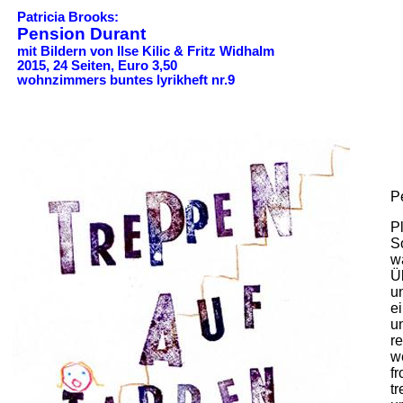
Patricia Brooks:
Pension Durant
mit Bildern von Ilse Kilic & Fritz Widhalm
2015, 24 Seiten, Euro 3,50
wohnzimmers buntes lyrikheft nr.9
P
Pl
S
wa
Ü
u
e
u
re
w
fr
t