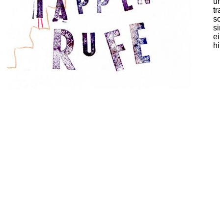
u
tr
so
s
e
h