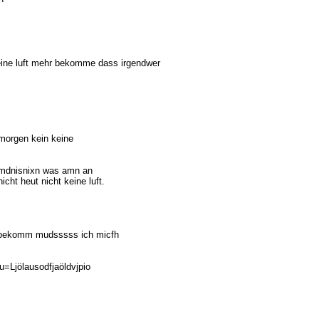
keine luft mehr bekomme dass irgendwer
 morgen kein keine
mdnisnixn was amn an
icht heut nicht keine luft.
uft bekomm mudsssss ich micfh
Ljölausodfjaöldvjpio