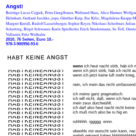
Angst!
Beiträge Lucas Cejpek, Petra Ganglbauer, Waltraud Haas, Alice Harmer, Wolfga
Helmhart, Gerhard Jaschke, jopa, Günther Kaip, Ilse Kilic, Magdalena Knapp-M
Margret Kreidl, Rudolf Lasselsberger, Sophie Reyer, Nikolaus Scheibner, Julian
Schutting, Birgit Schwaner, Karin Spielhofer, Erich Sündermann, So Toll, Günte
Vallaster, Fritz Widhalm
2010, 76 Seiten, Euro 10.-
978-3-900956-93-6
wenn
ich heut nacht stirb, hab ich 
wenn ich jetzt stirb, hab ich nicht a
wenn ich jetzt keine luft mehr krieg
nein, ich mein das nicht umfassend f
ich meins ganz pragmatisch.
ich will nicht, daß, wenn ich heut na
mein zeux durchwühlt.
ich darf also heut nacht nicht keine 
ich muß mich also be ru hig en.
ruhhhhh. iggggg. ennn.
obwohls mir wurscht sein kann, nach
mehrb gekriegt haben hhhhhhhhhhh