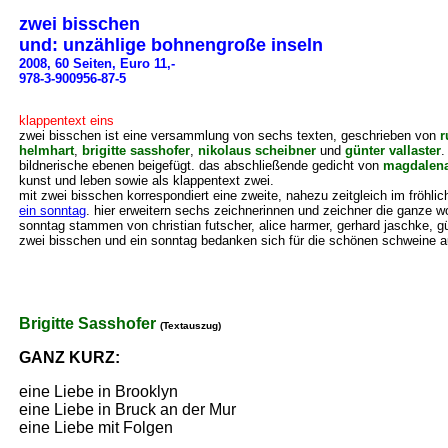
zwei bisschen
und: unzählige bohnengroße inseln
2008, 60 Seiten, Euro 11,-
978-3-900956-87-5
klappentext eins
zwei bisschen ist eine versammlung von sechs texten, geschrieben von
r
helmhart
,
brigitte sasshofer
,
nikolaus scheibner
und
günter vallaster
.
bildnerische ebenen beigefügt. das abschließende gedicht von
magdalen
kunst und leben sowie als klappentext zwei.
mit zwei bisschen korrespondiert eine zweite, nahezu zeitgleich im fröh
ein sonntag
. hier erweitern sechs zeichnerinnen und zeichner die ganze wo
sonntag stammen von christian futscher, alice harmer, gerhard jaschke, g
zwei bisschen und ein sonntag bedanken sich für die schönen schweine
Brigitte Sasshofer
(Textauszug)
GANZ KURZ:
eine Liebe in Brooklyn
eine Liebe in Bruck an der Mur
eine Liebe mit Folgen