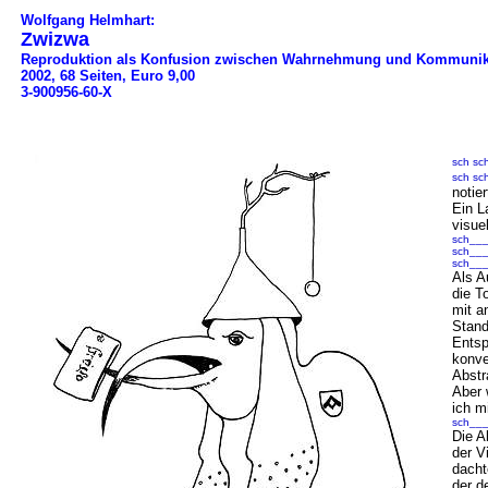
Wolfgang Helmhart:
Zwizwa
Reproduktion als Konfusion
zwischen Wahrnehmung und Kommuni
2002, 68 Seiten, Euro 9,00
3-900956-60-X
sch sc
sch sch
notie
Ein L
visue
sch___
sch___
sch___
Als A
die T
mit a
Stand
Entsp
konve
Abstr
Aber 
ich m
sch___
Die A
der V
dacht
der d