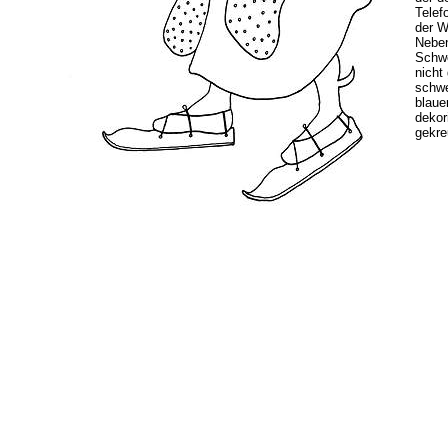
Telef
der W
Neben
Schwe
nicht
schwe
blaue
dekor
gekre