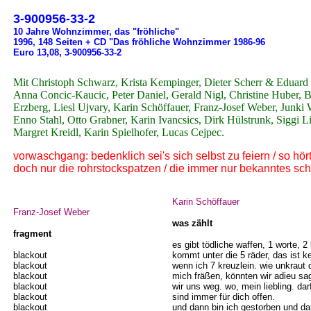
3-900956-33-2
10 Jahre Wohnzimmer, das "fröhliche"
1996, 148 Seiten + CD "Das fröhliche Wohnzimmer 1986-96
Euro 13,08, 3-900956-33-2
Mit Christoph Schwarz, Krista Kempinger, Dieter Scherr & Eduar
Anna Concic-Kaucic, Peter Daniel, Gerald Nigl, Christine Huber, B
Erzberg, Liesl Ujvary, Karin Schöffauer, Franz-Josef Weber, Junki 
Enno Stahl, Otto Grabner, Karin Ivancsics, Dirk Hülstrunk, Siggi Li
Margret Kreidl, Karin Spielhofer, Lucas Cejpec.
vorwaschgang: bedenklich sei's sich selbst zu feiern / so hör
doch nur die rohrstockspatzen / die immer nur bekanntes sc
Karin Schöffauer
Franz-Josef Weber
was zählt
fragment
es gibt tödliche waffen, 1 worte, 2
blackout
kommt unter die 5 räder, das ist ke
blackout
wenn ich 7 kreuzlein. wie unkraut
blackout
mich fräßen, könnten wir adieu sag
blackout
wir uns weg. wo, mein liebling. da
blackout
sind immer für dich offen.
blackout
und dann bin ich gestorben und da