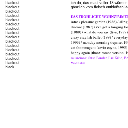
blackout
ich da, das maul voller 13 würmer. 
blackout
gänzlich vom fleisch entblößten l
blackout
blackout
DAS FRÖHLICHE WOHNZIMMER
blackout
intro / pleasure garden (1986) / allrig
blackout
disease (1987) / i've got a longing f
blackout
(1989) / what do you say (live, 1989)
blackout
crazy crayfish ballet (199) / everyday 
blackout
blackout
1993) / monday morning (reprise, 199
blackout
cat (hommage to kevin coyne, 1995) /
blackout
happy again (thanx romeo version, 1
blackout
musicians: Susa Binder, Ilse Kilic, B
blackout
Widhalm
blackout
black