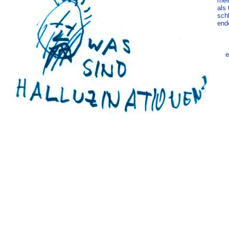
mei
als
sch
end
e