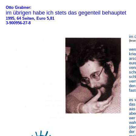
Otto Grabner:
im übrigen habe ich stets das gegenteil behauptet
1995, 64 Seiten, Euro 5,81
3-900956-27-8
im 
(les
wen
kri
ars
eur
ver
schm
sch
ver
den
fast
es 
das
aas
aber
wer 
wah
(de
der