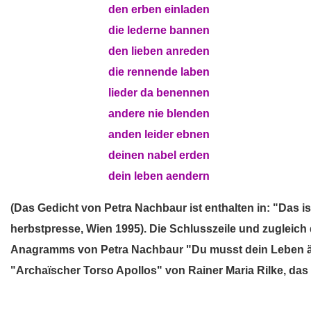
(du musst) musst)
den erben einladen
(du musst) musst)
die lederne bannen
(du musst) musst)
den lieben anreden
(du musst) musst)
die rennende laben
(du musst) musst)
lieder da benennen
(du musst) musst)
andere nie blenden
(du musst) musst)
anden leider ebnen
(du musst) musst)
deinen nabel erden
(du musst) musst)
dein leben aendern
(Das Gedicht von Petra Nachbaur ist enthalten in: "Das 
herbstpresse, Wien 1995). Die Schlusszeile und zugleich
Anagramms von Petra Nachbaur "Du musst dein Leben än
"Archaïscher Torso Apollos" von Rainer Maria Rilke, das 