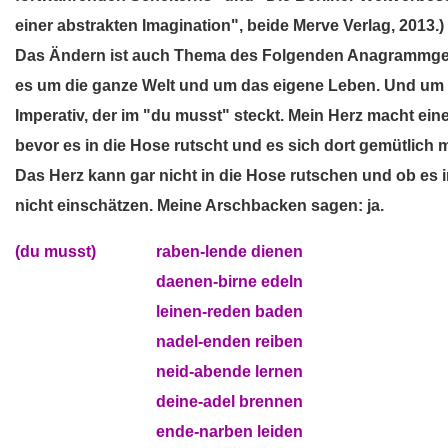
einer abstrakten Imagination", beide Merve Verlag, 2013.)
Das Ändern ist auch Thema des Folgenden Anagrammgedi
es um die ganze Welt und um das eigene Leben. Und um 
Imperativ, der im "du musst" steckt. Mein Herz macht ei
bevor es in die Hose rutscht und es sich dort gemütlich m
Das Herz kann gar nicht in die Hose rutschen und ob es 
nicht einschätzen. Meine Arschbacken sagen: ja.
(du musst)
musst)
raben-lende dienen
(du musst) musst)
daenen-birne edeln
(du musst) musst)
leinen-reden baden
(du musst) musst)
nadel-enden reiben
(du musst) musst)
neid-abende lernen
(du musst) musst)
deine-adel brennen
(du musst) musst)
ende-narben leiden