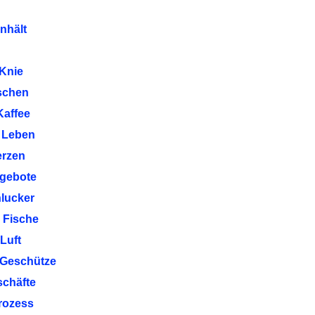
nhält
 Knie
aschen
Kaffee
 Leben
erzen
ngebote
hlucker
 Fische
Luft
 Geschütze
schäfte
Prozess