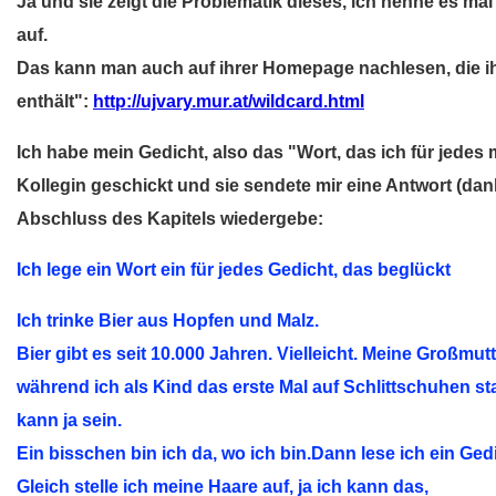
Ja und sie zeigt die Problematik dieses, ich nenne es m
auf.
Das kann man auch auf ihrer Homepage nachlesen, die ih
enthält":
http://ujvary.mur.at/wildcard.html
Ich habe mein Gedicht, also das "Wort, das ich für jedes 
Kollegin geschickt und sie sendete mir eine Antwort (dank
Abschluss des Kapitels wiedergebe:
Ich lege ein Wort ein für jedes Gedicht, das beglückt
Ich trinke Bier aus Hopfen und Malz.
Bier gibt es seit 10.000 Jahren. Vielleicht. Meine Großmutt
während ich als Kind das erste Mal auf Schlittschuhen st
kann ja sein.
Ein bisschen bin ich da, wo ich bin.Dann lese ich ein Ged
Gleich stelle ich meine Haare auf, ja ich kann das,