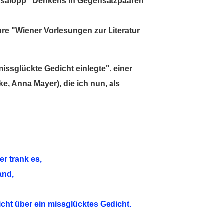
al salopp "Denkens in Gegensatzpaaren"
re "Wiener Vorlesungen zur Literatur
missglückte Gedicht einlegte", einer
e, Anna Mayer), die ich nun, als
er trank es,
and,
icht über ein missglücktes Gedicht.