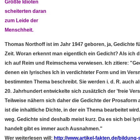
Größte Idioten
scheiterten daran
zum Leide der
Menschheit.
Thomas Northoff ist im Jahr 1947 geboren, ja, Gedichte
Zeit. Woran erkennt man eigentlich ein Gedicht? Als ich d
ich auf Reim und Reimschema verwiesen. Ich zitiere: "Ge
denen ein lyrisches Ich in verdichteter Form und im Ve
bestimmten Thema beschreibt. Sie werden i. d. R. auch al
20. Jahrhundert entwickelte sich zusätzlich der 'freie Ver
Teilweise nähern sich daher die Gedichte der Prosaform a
ist die inhaltliche Dichte, in der ein Thema bearbeitet wir
weg. Gedichte sind deshalb meist kurz. Da es sich bei l
handelt gibt es immer auch Ausnahmen."
Wer weiterlesen will:
http://www.artikel-fakten.de/bildung-