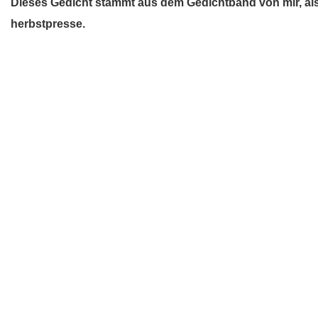
Dieses Gedicht stammt aus dem Gedichtband von mir, also 
herbstpresse.